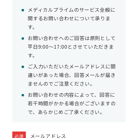
演題登録者
メディカルプライムのサービス全般に
関するお問い合わせについて承りま
ログイン
す。
お問い合わせへのご回答は原則として
領収証・参加証・受講証
平日9:00～17:00とさせていただきま
す。
e-learning
ご入力いただいたメールアドレスに間
違いがあった場合、回答メールが届き
お問い合わせはこちら
ませんのでご注意ください。
お問い合わせの内容によって、回答に
Medical Prime TOPページ
若干時間がかかる場合がございますの
で、あらかじめご了承ください。
動画一覧
このサイトについて
Contact
メールアドレス
プライバシーポリシー
チャンネル一覧